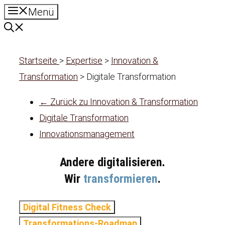
Zum
Menü
Inhalt
springen
Startseite
>
Expertise
>
Innovation &
Transformation
>
Digitale Transformation
← Zurück zu Innovation & Transformation
Digitale Transformation
Innovationsmanagement
Andere digitalisieren
.
Wir
transformieren
.
Digital Fitness Check
Transformations-Roadmap